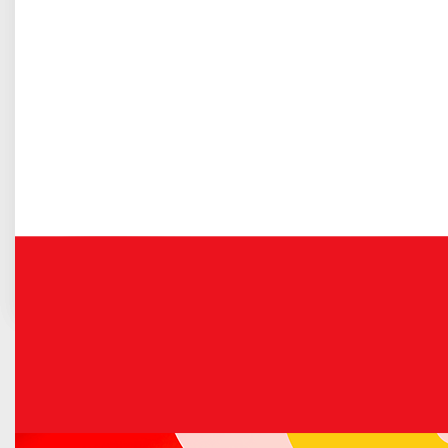
Gospodarka odpadami komunalnymi
Na podstawie art. 19a ust. 1 ustawy z dnia 24 kwietnia 2003
roku o działalności pożytku publicznego i o wolontariacie
zwanej dalej ustawą, uznając celowość realizacji zadania
publicznego Burmistrz Miasta Łuków zamierza zlecić
Stowarzyszeniu Motocyklowemu Bears Riders
z pominięciem otwartego konkursu ofert realizację w/w
zadania.
Pełna treść ogłoszenia wraz z załącznikami znajduje
się
POD TYM ADRESEM
.
POPRZEDNI ARTYKUŁ
NASTĘPNY ARTYKUŁ
Poradnik
Interesanta