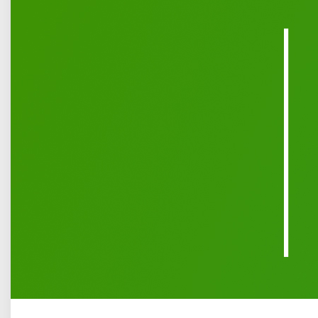
Opublikowano: 11 maj 2026
Burmistrz Miasta Łuków informuje, że w dniu 8.05.2026 r. do
Urzędu Miasta Łuków wpłynęła oferta złożona przez
Stowarzyszenie Motocyklowe Bears Riders siedzibą
w Łukowie, ul. Wilczyńskiego 4c, na realizację zadania
publicznego w zakresie kultury, sztuki, ochrony dóbr kultury
i dziedzictwa narodowego.