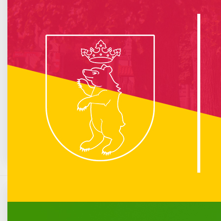
info :
Nie znaleziono opublikowanego łącza do komponentu iCagenda!
Brak wydarzeń w kalendarzu
Sierpień 2026
Pn
Wt
Śr
Cz
Pt
So
N
1
2
3
4
5
6
7
8
9
10
11
12
13
14
15
16
17
18
19
20
21
22
23
24
25
26
27
28
29
30
31
Ogłoszenie "19a": Zlot motocyklowy Bears
Riders
Komunikacja miejska