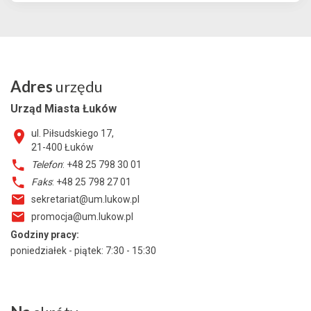
Adres
urzędu
Urząd Miasta Łuków
ul. Piłsudskiego 17,
21-400
Łuków
Telefon
: +48 25 798 30 01
Faks
: +48 25 798 27 01
sekretariat@um.lukow.pl
promocja@um.lukow.pl
Godziny pracy:
poniedziałek - piątek: 7:30 - 15:30