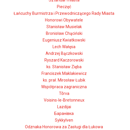
Sztandar miasta
Pieczęć
Łańcuchy Burmistrza i Przewodniczącego Rady Miasta
Honorowi Obywatele
Stanisław Musielak
Bronisław Chąciński
Eugeniusz Kwiatkowski
Lech Wałęsa
Andrzej Bączkowski
Ryszard Kaczorowski
ks. Stanisław Zięba
Franciszek Maklakiewicz
ks. prał. Mirosław Łubik
Współpraca zagraniczna
Tõrva
Voisins-le-Bretonneux
Lazdijai
Баранівка
Sykkylven
Odznaka Honorowa za Zasługi dla Łukowa